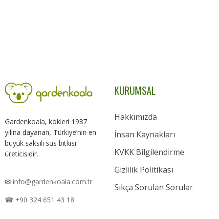
KURUMSAL
Hakkımızda
Gardenkoala, kökleri 1987
yılına dayanan, Türkiye’nin en
İnsan Kaynakları
büyük saksılı süs bitkisi
KVKK Bilgilendirme
üreticisidir.
Gizlilik Politikası
✉
info@gardenkoala.com.tr
Sıkça Sorulan Sorular
☎ +90 324 651 43 18