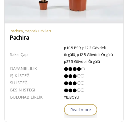
,
Pachira
Yaprak Bitkileri
Pachira
p10.5 PS9, p12 3 Gövdeli
Saksı Çapı
örgülü, p12 5 Gövdeli Örgülü
p27 5 Gövdeli Örgülü
DAYANIKLILIK
⬤⬤⬤⬤〇
IŞIK İSTEĞİ
⬤⬤⬤〇〇
SU İSTEĞİ
⬤⬤⬤〇〇
BESİN İSTEĞİ
⬤⬤⬤〇〇
BULUNABİLİRLİK
YIL BOYU
Read more