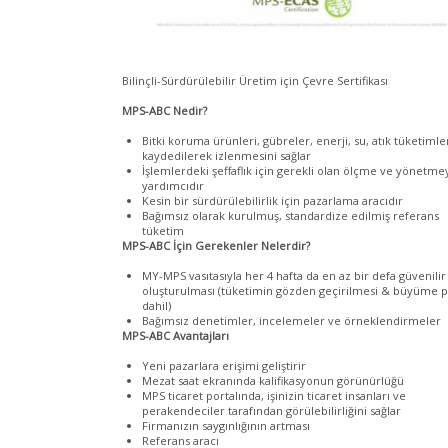
Bilinçli-Sürdürülebilir Üretim için Çevre Sertifikası
MPS-ABC Nedir?
Bitki koruma ürünleri, gübreler, enerji, su, atık tüketimle
kaydedilerek izlenmesini sağlar
İşlemlerdeki şeffaflık için gerekli olan ölçme ve yönetme
yardımcıdır
Kesin bir sürdürülebilirlik için pazarlama aracıdır
Bağımsız olarak kurulmuş, standardize edilmiş referans
tüketim
MPS-ABC İçin Gerekenler Nelerdir?
MY-MPS vasıtasıyla her 4 hafta da en az bir defa güvenilir
oluşturulması (tüketimin gözden geçirilmesi & büyüme p
dahil)
Bağımsız denetimler, incelemeler ve örneklendirmeler
MPS-ABC Avantajları
Yeni pazarlara erişimi geliştirir
Mezat saat ekranında kalifikasyonun görünürlüğü
MPS ticaret portalında, işinizin ticaret insanları ve
perakendeciler tarafından görülebilirliğini sağlar
Firmanızın saygınlığının artması
Referans aracı