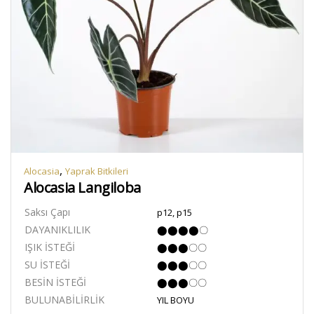
,
Alocasia
Yaprak Bitkileri
Alocasia Langiloba
Saksı Çapı
p12, p15
DAYANIKLILIK
⬤⬤⬤⬤〇
IŞIK İSTEĞİ
⬤⬤⬤〇〇
SU İSTEĞİ
⬤⬤⬤〇〇
BESİN İSTEĞİ
⬤⬤⬤〇〇
BULUNABİLİRLİK
YIL BOYU