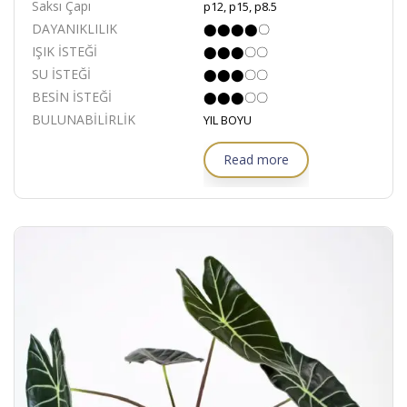
Saksı Çapı
p12, p15, p8.5
DAYANIKLILIK
⬤⬤⬤⬤〇
IŞIK İSTEĞİ
⬤⬤⬤〇〇
SU İSTEĞİ
⬤⬤⬤〇〇
BESİN İSTEĞİ
⬤⬤⬤〇〇
BULUNABİLİRLİK
YIL BOYU
Read more