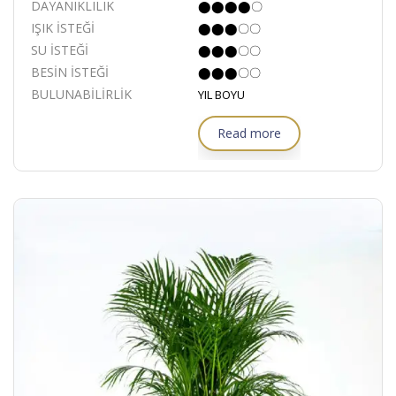
DAYANIKLILIK
⬤⬤⬤⬤〇
IŞIK İSTEĞİ
⬤⬤⬤〇〇
SU İSTEĞİ
⬤⬤⬤〇〇
BESİN İSTEĞİ
⬤⬤⬤〇〇
BULUNABİLİRLİK
YIL BOYU
Read more