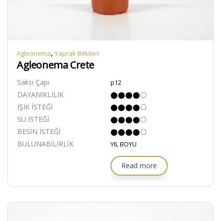
,
Agleonema
Yaprak Bitkileri
Agleonema Crete
Saksı Çapı
p12
DAYANIKLILIK
⬤⬤⬤⬤〇
IŞIK İSTEĞİ
⬤⬤⬤⬤〇
SU İSTEĞİ
⬤⬤⬤⬤〇
BESİN İSTEĞİ
⬤⬤⬤⬤〇
BULUNABİLİRLİK
YIL BOYU
Read more