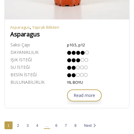
,
Asparagus
Yaprak Bitkileri
Asparagus
Saksı Çapı
p10.5, p12
DAYANIKLILIK
⬤⬤⬤⬤〇
IŞIK İSTEĞİ
⬤⬤⬤〇〇
SU İSTEĞİ
⬤⬤〇〇〇
BESİN İSTEĞİ
⬤⬤〇〇〇
BULUNABİLİRLİK
YIL BOYU
Read more
1
2
3
4
…
6
7
8
Next