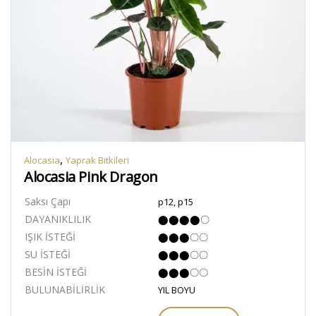
,
Alocasia
Yaprak Bitkileri
Alocasia Pink Dragon
Saksı Çapı
p12, p15
DAYANIKLILIK
⬤⬤⬤⬤〇
IŞIK İSTEĞİ
⬤⬤⬤〇〇
SU İSTEĞİ
⬤⬤⬤〇〇
BESİN İSTEĞİ
⬤⬤⬤〇〇
BULUNABİLİRLİK
YIL BOYU