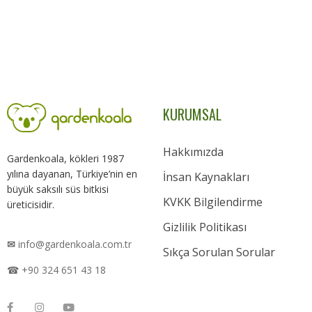
KURUMSAL
Hakkımızda
Gardenkoala, kökleri 1987
yılına dayanan, Türkiye’nin en
İnsan Kaynakları
büyük saksılı süs bitkisi
KVKK Bilgilendirme
üreticisidir.
Gizlilik Politikası
✉
info@gardenkoala.com.tr
Sıkça Sorulan Sorular
☎ +90 324 651 43 18