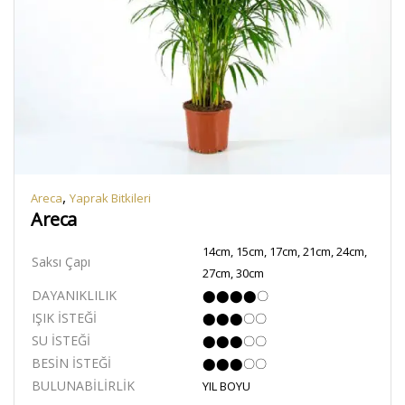
,
Areca
Yaprak Bitkileri
Areca
14cm, 15cm, 17cm, 21cm, 24cm,
Saksı Çapı
27cm, 30cm
DAYANIKLILIK
⬤⬤⬤⬤〇
IŞIK İSTEĞİ
⬤⬤⬤〇〇
SU İSTEĞİ
⬤⬤⬤〇〇
BESİN İSTEĞİ
⬤⬤⬤〇〇
BULUNABİLİRLİK
YIL BOYU