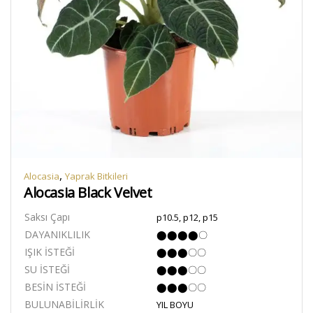
,
Alocasia
Yaprak Bitkileri
Alocasia Black Velvet
Saksı Çapı
p10.5, p12, p15
DAYANIKLILIK
⬤⬤⬤⬤〇
IŞIK İSTEĞİ
⬤⬤⬤〇〇
SU İSTEĞİ
⬤⬤⬤〇〇
BESİN İSTEĞİ
⬤⬤⬤〇〇
BULUNABİLİRLİK
YIL BOYU