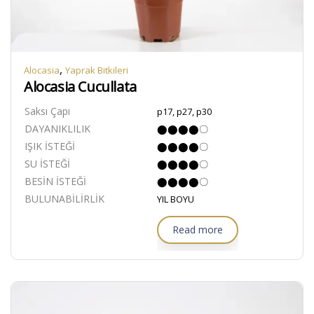
,
Alocasia
Yaprak Bitkileri
Alocasia Cucullata
Saksı Çapı
p17, p27, p30
DAYANIKLILIK
⬤⬤⬤⬤〇
IŞIK İSTEĞİ
⬤⬤⬤⬤〇
SU İSTEĞİ
⬤⬤⬤⬤〇
BESİN İSTEĞİ
⬤⬤⬤⬤〇
BULUNABİLİRLİK
YIL BOYU
Read more