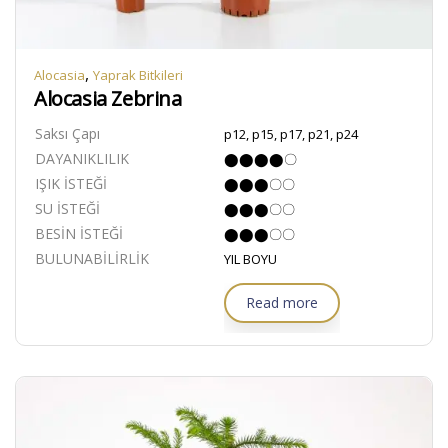
,
Alocasia
Yaprak Bitkileri
Alocasia Zebrina
Saksı Çapı
p12, p15, p17, p21, p24
DAYANIKLILIK
⬤⬤⬤⬤〇
IŞIK İSTEĞİ
⬤⬤⬤〇〇
SU İSTEĞİ
⬤⬤⬤〇〇
BESİN İSTEĞİ
⬤⬤⬤〇〇
BULUNABİLİRLİK
YIL BOYU
Read more