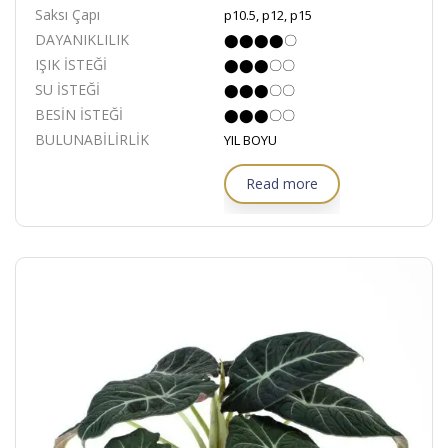
Saksı Çapı
p10.5, p12, p15
DAYANIKLILIK
⬤⬤⬤⬤〇
IŞIK İSTEĞİ
⬤⬤⬤〇〇
SU İSTEĞİ
⬤⬤⬤〇〇
BESİN İSTEĞİ
⬤⬤⬤〇〇
BULUNABİLİRLİK
YIL BOYU
Read more