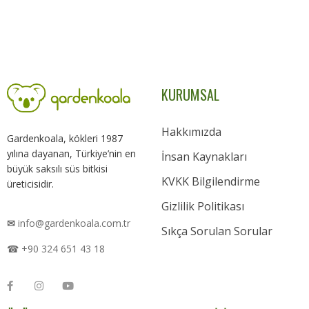
KURUMSAL
Hakkımızda
Gardenkoala, kökleri 1987
yılına dayanan, Türkiye’nin en
İnsan Kaynakları
büyük saksılı süs bitkisi
KVKK Bilgilendirme
üreticisidir.
Gizlilik Politikası
✉
info@gardenkoala.com.tr
Sıkça Sorulan Sorular
☎ +90 324 651 43 18