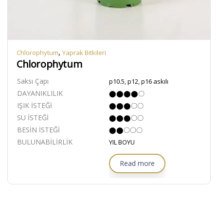
,
Chlorophytum
Yaprak Bitkileri
Chlorophytum
Saksı Çapı
p10.5, p12, p16 askılı
DAYANIKLILIK
⬤⬤⬤⬤〇
IŞIK İSTEĞİ
⬤⬤⬤〇〇
SU İSTEĞİ
⬤⬤⬤〇〇
BESİN İSTEĞİ
⬤⬤〇〇〇
BULUNABİLİRLİK
YIL BOYU
Read more