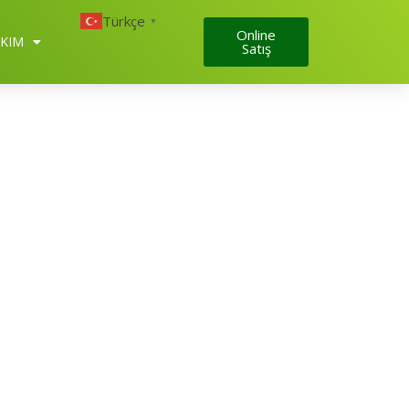
Türkçe
▼
Online
KIM
Satış