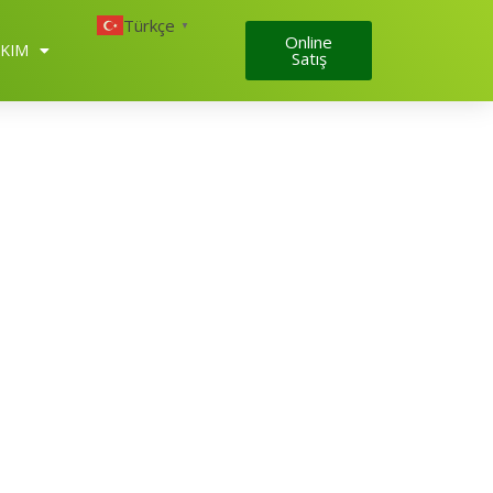
Türkçe
▼
Online
KIM
Satış